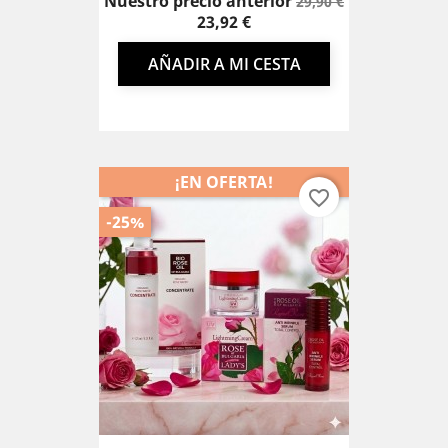
Precio
Precio
Nuestro precio anterior
29,90 €
base
23,92 €
AÑADIR A MI CESTA
¡EN OFERTA!
favorite_border
-25%