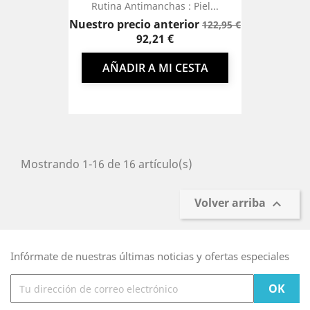
Rutina Antimanchas : Piel...
Precio
Nuestro precio anterior
122,95 €
base
Precio
92,21 €
AÑADIR A MI CESTA
Mostrando 1-16 de 16 artículo(s)
Volver arriba

Infórmate de nuestras últimas noticias y ofertas especiales