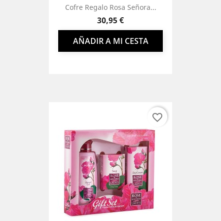
Cofre Regalo Rosa Señora...
Precio
30,95 €
AÑADIR A MI CESTA
favorite_border