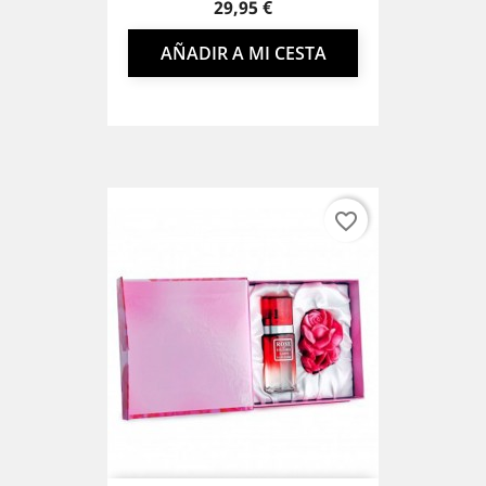
Precio
29,95 €
AÑADIR A MI CESTA
favorite_border