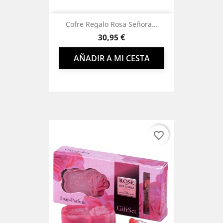
Cofre Regalo Rosa Señora...
Precio
30,95 €
AÑADIR A MI CESTA
favorite_border