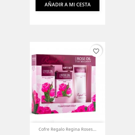
AÑADIR A MI CESTA
favorite_border
Cofre Regalo Regina Roses...