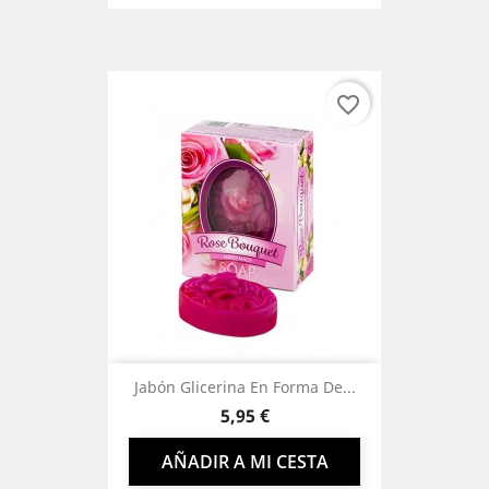
favorite_border
Jabón Glicerina En Forma De...
Precio
5,95 €
AÑADIR A MI CESTA