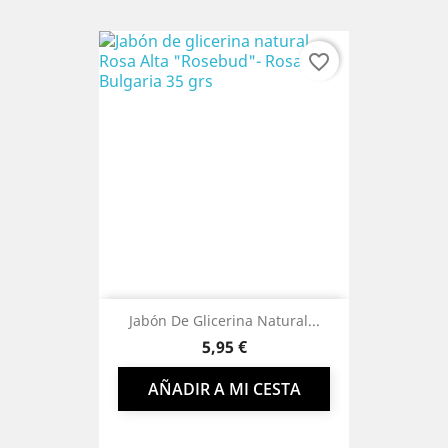
favorite_border
Jabón De Glicerina Natural...
Precio
5,95 €
AÑADIR A MI CESTA