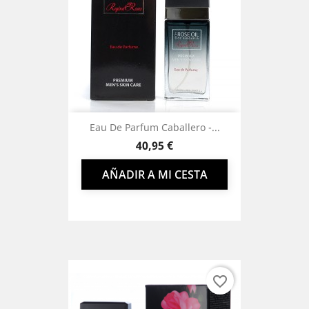
Eau De Parfum Caballero -...
Precio
40,95 €
AÑADIR A MI CESTA
favorite_border