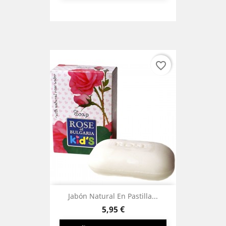
favorite_border
Jabón Natural En Pastilla...
Precio
5,95 €