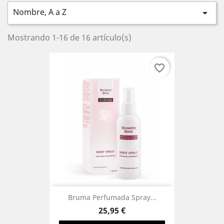
Nombre, A a Z

Mostrando 1-16 de 16 artículo(s)
favorite_border
Bruma Perfumada Spray...
Precio
25,95 €