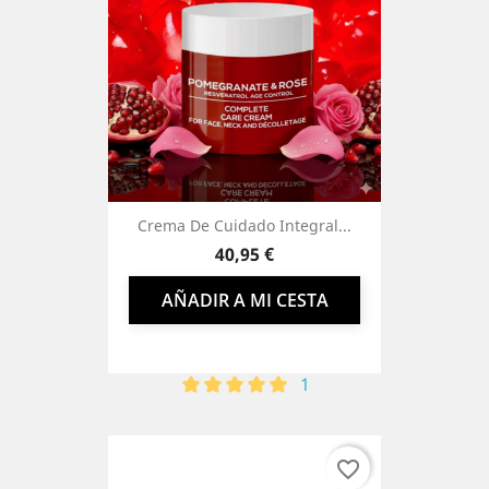
Crema De Cuidado Integral...
Precio
40,95 €
AÑADIR A MI CESTA
1
favorite_border