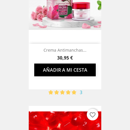
Crema Antimanchas...
Precio
30,95 €
AÑADIR A MI CESTA
3
favorite_border