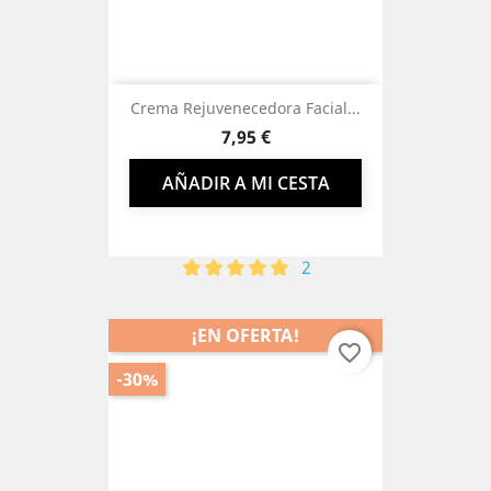
Crema Rejuvenecedora Facial...
Precio
7,95 €
AÑADIR A MI CESTA
2
¡EN OFERTA!
favorite_border
-30%