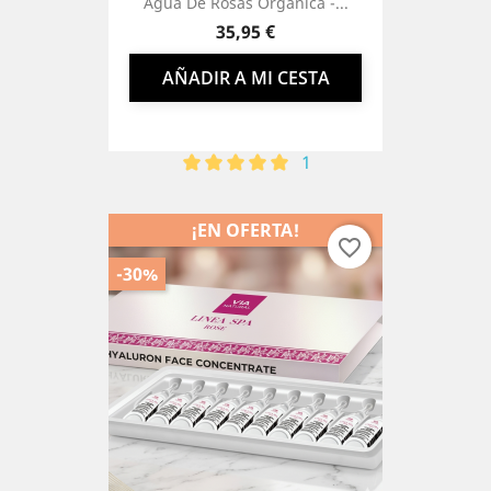
Agua De Rosas Orgánica -...
Precio
35,95 €
AÑADIR A MI CESTA
1
¡EN OFERTA!
favorite_border
-30%