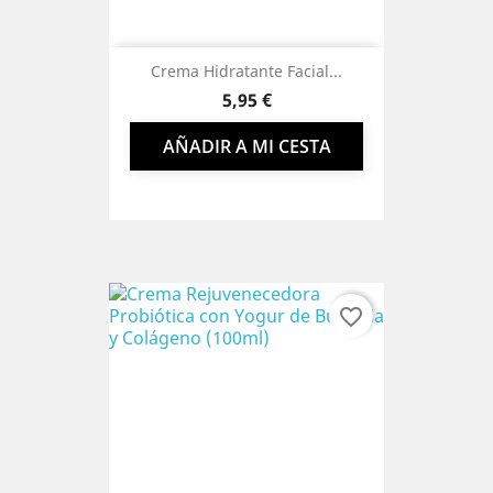
Crema Hidratante Facial...
Precio
5,95 €
AÑADIR A MI CESTA
favorite_border