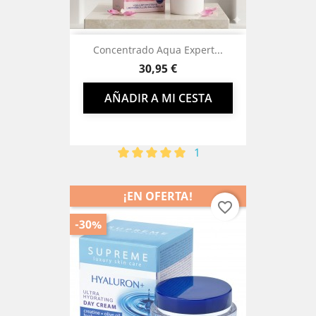
Concentrado Aqua Expert...
Precio
30,95 €
AÑADIR A MI CESTA
1
¡EN OFERTA!
favorite_border
-30%