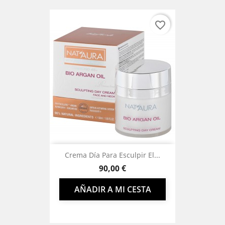
favorite_border
Crema Día Para Esculpir El...
Precio
90,00 €
AÑADIR A MI CESTA