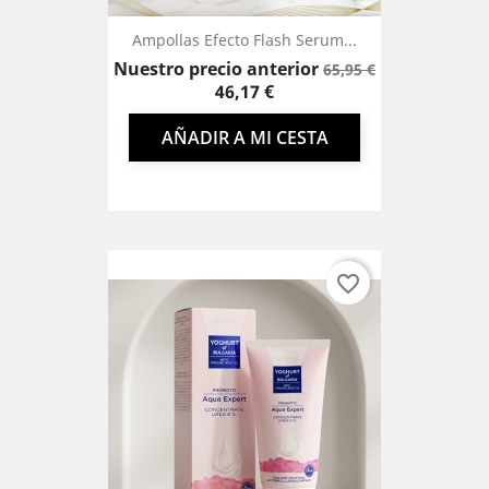
Ampollas Efecto Flash Serum...
Precio
Precio
Nuestro precio anterior
65,95 €
base
46,17 €
AÑADIR A MI CESTA
favorite_border