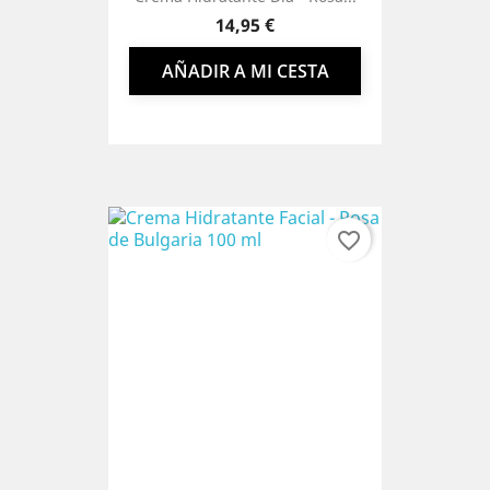
Precio
14,95 €
AÑADIR A MI CESTA
favorite_border