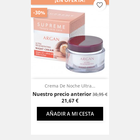
¡EN OFERTA!
favorite_border
-30%
Crema De Noche Ultra...
Precio
Precio
Nuestro precio anterior
30,95 €
base
21,67 €
AÑADIR A MI CESTA