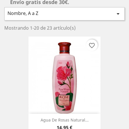
Envío gratis desde 30€.
Nombre, A a Z

Mostrando 1-20 de 23 artículo(s)
favorite_border
Agua De Rosas Natural...
Precio
14,95 €