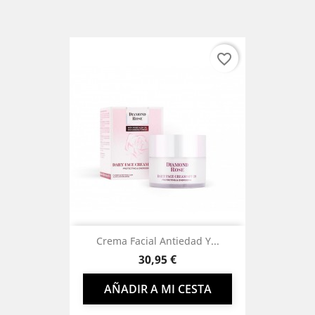
favorite_border
Crema Facial Antiedad Y...
Precio
30,95 €
AÑADIR A MI CESTA