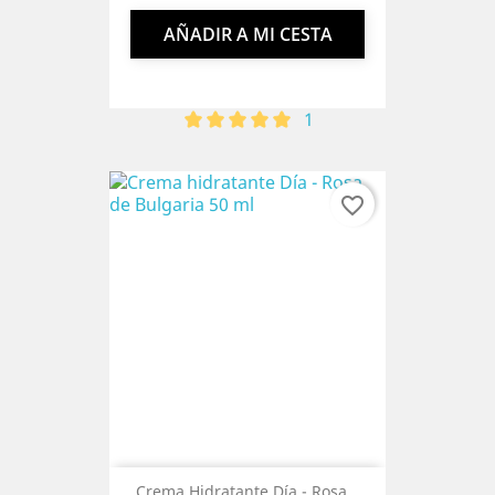
AÑADIR A MI CESTA
1
favorite_border
Crema Hidratante Día - Rosa...