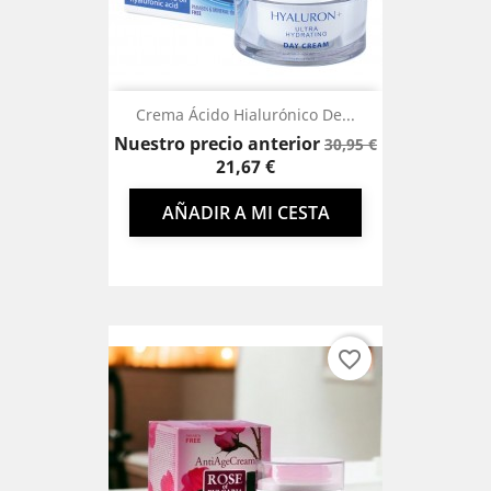
Crema Ácido Hialurónico De...
Precio
Precio
Nuestro precio anterior
30,95 €
base
21,67 €
AÑADIR A MI CESTA
favorite_border