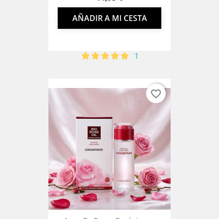
AÑADIR A MI CESTA
1
favorite_border