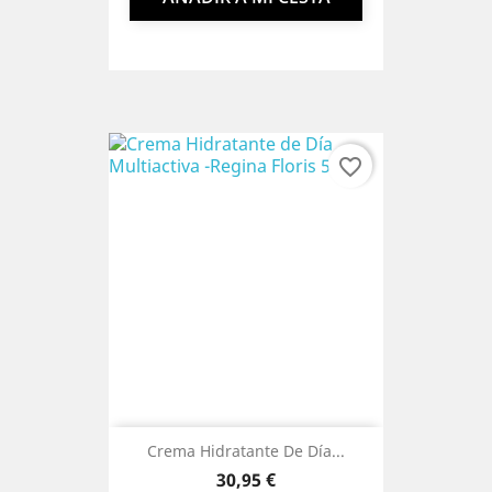
favorite_border
Crema Hidratante De Día...
Precio
30,95 €