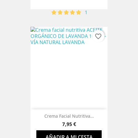
1
favorite_border
Crema Facial Nutritiva...
Precio
7,95 €
AÑADIR A MI CESTA