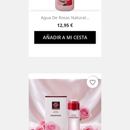
Agua De Rosas Natural...
Precio
12,95 €
AÑADIR A MI CESTA
favorite_border