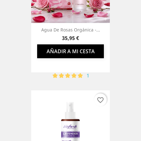
Agua De Rosas Orgánica -...
Precio
35,95 €
AÑADIR A MI CESTA
1
favorite_border