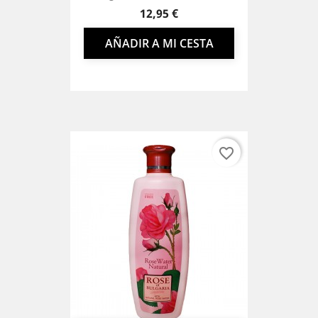
Precio
12,95 €
AÑADIR A MI CESTA
favorite_border