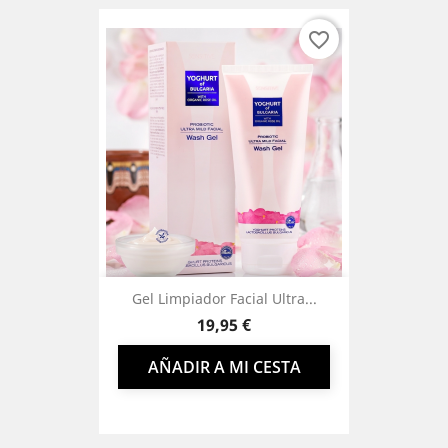
favorite_border
Gel Limpiador Facial Ultra...
Precio
19,95 €
AÑADIR A MI CESTA