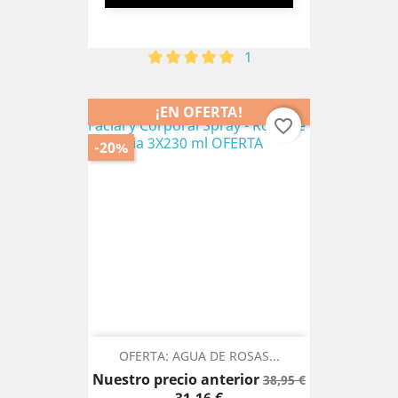
1
¡EN OFERTA!
favorite_border
-20%
OFERTA: AGUA DE ROSAS...
Precio
Precio
Nuestro precio anterior
38,95 €
base