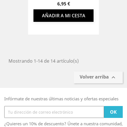
Precio
6,95 €
AÑADIR A MI CESTA
Mostrando 1-14 de 14 artículo(s)
Volver arriba

Infórmate de nuestras últimas noticias y ofertas especiales
¿Quieres un 10% de descuento? Únete a nuestra comunidad,