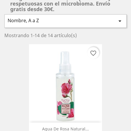
respetuosas con el microbioma. Envío
gratis desde 30€.
Nombre, A a Z

Mostrando 1-14 de 14 artículo(s)
favorite_border
Agua De Rosa Natural...