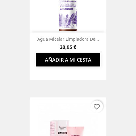
Agua Micelar Limpiadora De...
Precio
20,95 €
AÑADIR A MI CESTA
favorite_border