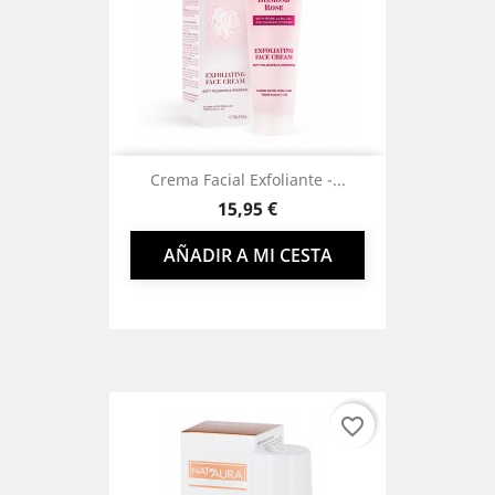
Crema Facial Exfoliante -...
Precio
15,95 €
AÑADIR A MI CESTA
favorite_border