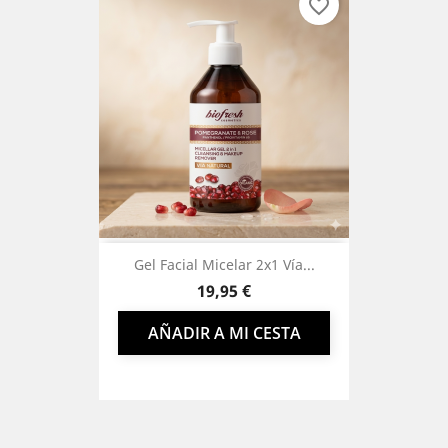
favorite_border
Gel Facial Micelar 2x1 Vía...
Precio
19,95 €
AÑADIR A MI CESTA