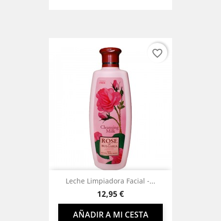
favorite_border
Leche Limpiadora Facial -...
Precio
12,95 €
AÑADIR A MI CESTA