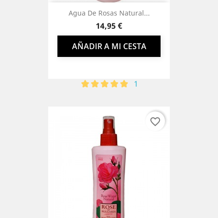
Agua De Rosas Natural...
Precio
14,95 €
AÑADIR A MI CESTA
1
favorite_border