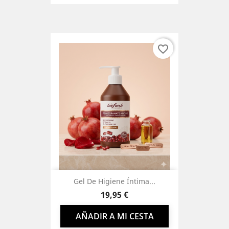
favorite_border
Gel De Higiene Íntima...
Precio
19,95 €
AÑADIR A MI CESTA