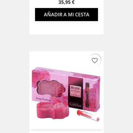
Precio
35,95 €
AÑADIR A MI CESTA
favorite_border