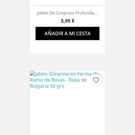
Jabón De Limpieza Profunda...
Precio
5,95 €
AÑADIR A MI CESTA
favorite_border