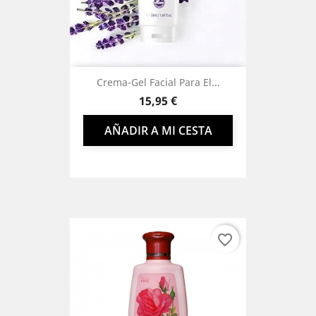
Crema-Gel Facial Para El...
Precio
15,95 €
AÑADIR A MI CESTA
favorite_border