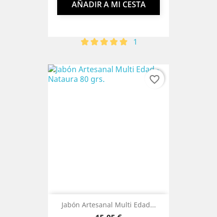
AÑADIR A MI CESTA
1
favorite_border
Jabón Artesanal Multi Edad...