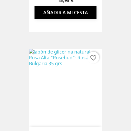
Precio
15,95 €
AÑADIR A MI CESTA
favorite_border