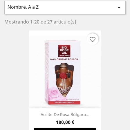
Nombre, A a Z

Mostrando 1-20 de 27 artículo(s)
favorite_border
Aceite De Rosa Búlgaro...
Precio
180,00 €