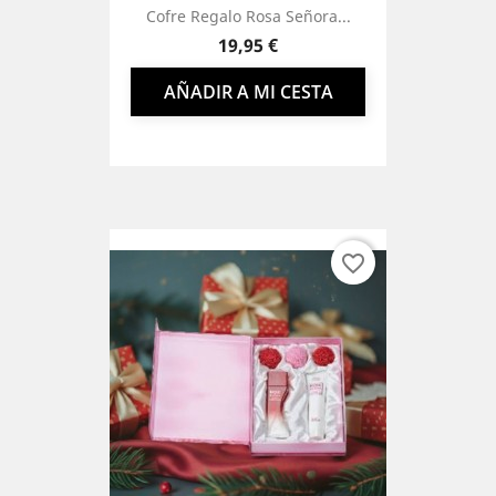
Cofre Regalo Rosa Señora...
Precio
19,95 €
AÑADIR A MI CESTA
favorite_border