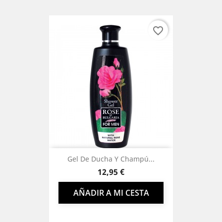
favorite_border
Gel De Ducha Y Champú...
Precio
12,95 €
AÑADIR A MI CESTA