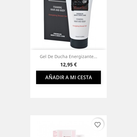
Gel De Ducha Energizante...
Precio
12,95 €
AÑADIR A MI CESTA
favorite_border