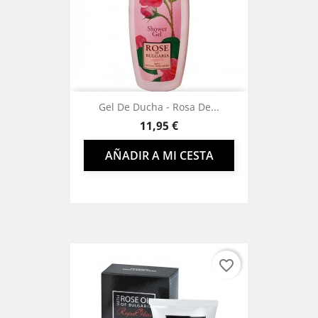
Gel De Ducha - Rosa De...
Precio
11,95 €
AÑADIR A MI CESTA
favorite_border