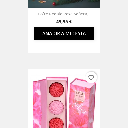
Cofre Regalo Rosa Señora...
Precio
49,95 €
AÑADIR A MI CESTA
favorite_border