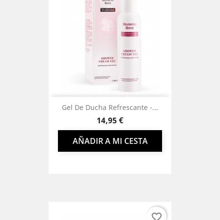
Gel De Ducha Refrescante -...
Precio
14,95 €
AÑADIR A MI CESTA
favorite_border