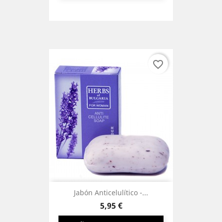
favorite_border
Jabón Anticelulítico -...
Precio
5,95 €