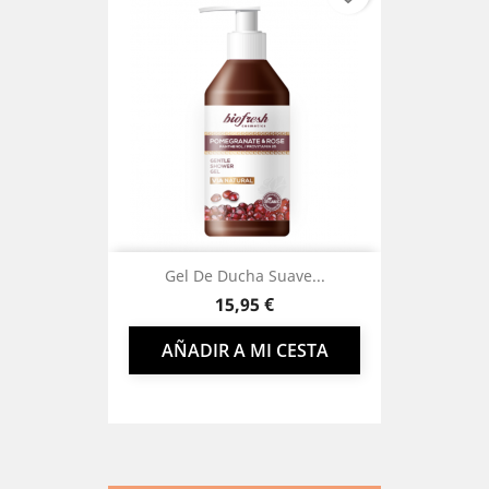
Gel De Ducha Suave...
Precio
15,95 €
AÑADIR A MI CESTA