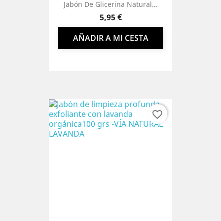
Jabón De Glicerina Natural...
Precio
5,95 €
AÑADIR A MI CESTA
favorite_border