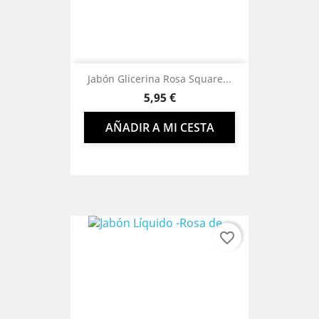
Jabón Glicerina Rosa Square...
Precio
5,95 €
AÑADIR A MI CESTA
favorite_border